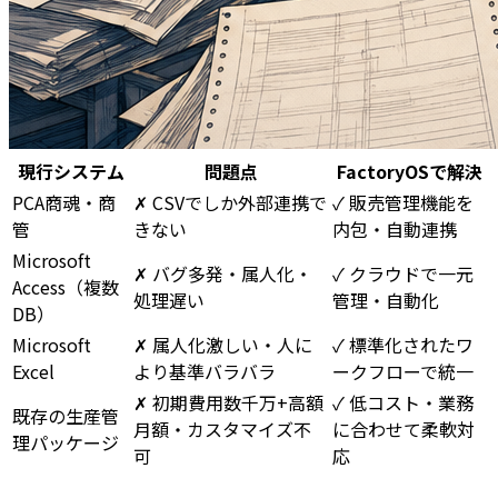
現行システム
問題点
FactoryOSで解決
PCA商魂・商
✗ CSVでしか外部連携で
✓ 販売管理機能を
管
きない
内包・自動連携
Microsoft
✗ バグ多発・属人化・
✓ クラウドで一元
Access（複数
処理遅い
管理・自動化
DB）
Microsoft
✗ 属人化激しい・人に
✓ 標準化されたワ
Excel
より基準バラバラ
ークフローで統一
✗ 初期費用数千万+高額
✓ 低コスト・業務
既存の生産管
月額・カスタマイズ不
に合わせて柔軟対
理パッケージ
可
応