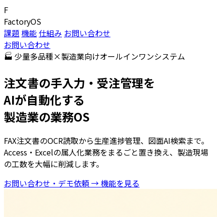
F
Factory
OS
課題
機能
仕組み
お問い合わせ
お問い合わせ
🏭 少量多品種×製造業向けオールインワンシステム
注文書の手入力・受注管理を
AIが自動化する
製造業の業務OS
FAX注文書のOCR読取から生産進捗管理、図面AI検索まで。
Access・Excelの属人化業務をまるごと置き換え、製造現場
の工数を大幅に削減します。
お問い合わせ・デモ依頼 →
機能を見る